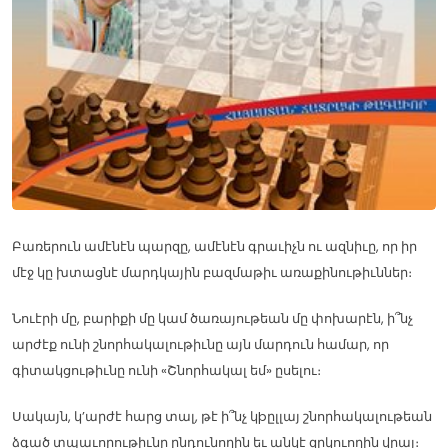
Բառերուն ամէնէն պարզը, ամէնէն գրաւիչն ու ազնիւը, որ իր
մէջ կը խտացնէ մարդկային բազմաթիւ առաքինութիւններ։
Նուէրի մը, բարիքի մը կամ ծառայութեան մը փոխարէն, ի՞նչ
արժէք ունի շնորհակալութիւնը այն մարդուն համար, որ
գիտակցութիւնը ունի «Շնորհակալ եմ» ըսելու։
Սակայն, կ’արժէ հարց տալ, թէ ի՞նչ կþըլլայ շնորհակալութեան
ձգած տպաւորութիւնը ընդունողին եւ անկէ զրկուողին վրայ։