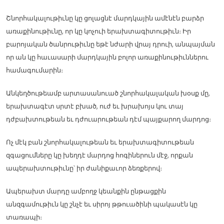
Շնորհակալութիւնը կը ցոլացնէ մարդկային ամէնէն բարձր
առաքինութիւնը, որ կը կոչուի երախտագիտութիւն։ Իր
բարոյական ծանրութիւնը եթէ նժարի վրայ դրուի, անպայման
որ ան կը հաւասարի մարդկային բոլոր առաքինութիւններու
համագումարին։
Անկեղծութեամբ արտասանուած շնորհակալական խօսք մը,
երախտագէտ սրտէ բխած, ուժ եւ խրախոյս կու տայ
դժբախտութեան եւ դժուարութեան դէմ պայքարող մարդոց։
Ոչ մէկ բան շնորհակալութեան եւ երախտագիտութեան
զգացումները կը խեղդէ մարդոց հոգիներուն մէջ, որքան
ապերախտութիւնը՝ իր ժանիքաւոր ձեռքերով։
Ապերախտ մարդը ամբողջ կեանքին ընթացքին
անզգամութիւն կը շնչէ եւ սիրոյ թթուածինի պակասէն կը
տառապի։