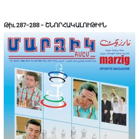
Թիւ 287-288 - ՇՆՈՐՀԱԿԱԼՈՒԹԻՒՆ