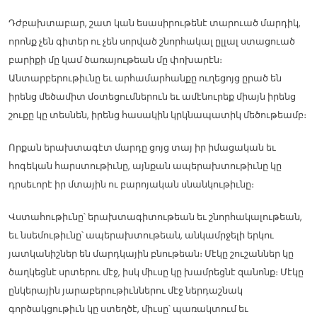
Դժբախտաբար, շատ կան եսասիրութենէ տարուած մարդիկ,
որոնք չեն գիտեր ու չեն սորված շնորհակալ ըլլալ ստացուած
բարիքի մը կամ ծառայութեան մը փոխարէն։
Անտարբերութիւնը եւ արհամարհանքը ուղեցոյց ըրած են
իրենց մեծամիտ մօտեցումներուն եւ ամէնուրեք միայն իրենց
շուքը կը տեսնեն, իրենց հասակին կրկնապատիկ մեծութեամբ։
Որքան երախտագէտ մարդը ցոյց տայ իր իմացական եւ
հոգեկան հարստութիւնը, այնքան ապերախտութիւնը կը
դրսեւորէ իր մտային ու բարոյական սնանկութիւնը։
Վստահութիւնը՝ երախտագիտութեան եւ շնորհակալութեան,
եւ նսեմութիւնը՝ ապերախտութեան, անկամրջելի երկու
յատկանիշներ են մարդկային բնութեան։ Մէկը շուշաններ կը
ծաղկեցնէ սրտերու մէջ, իսկ միւսը կը խամրեցնէ զանոնք։ Մէկը
ընկերային յարաբերութիւններու մէջ ներդաշնակ
գործակցութիւն կը ստեղծէ, միւսը՝ պառակտում եւ