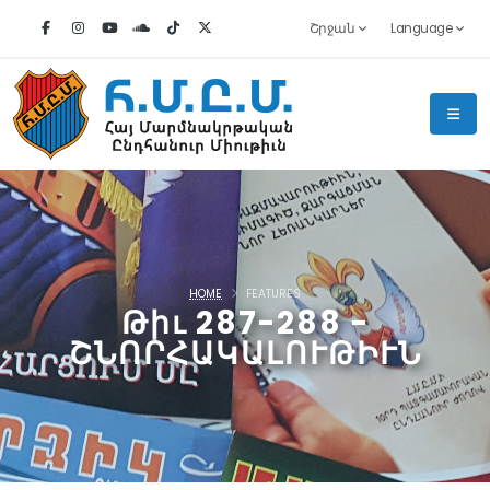
Շրջան
Language
HOME
FEATURES
Թիւ 287-288 -
ՇՆՈՐՀԱԿԱԼՈՒԹԻՒՆ