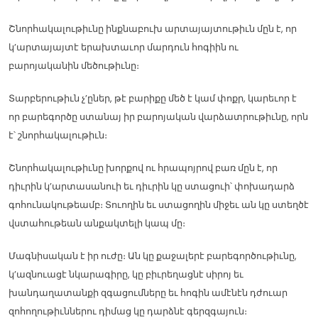
Շնորհակալութիւնը ինքնաբուխ արտայայտութիւն մըն է, որ
կ’արտայայտէ երախտաւոր մարդուն հոգիին ու
բարոյականին մեծութիւնը։
Տարբերութիւն չ’ըներ, թէ բարիքը մեծ է կամ փոքր, կարեւոր է
որ բարեգործը ստանայ իր բարոյական վարձատրութիւնը, որն
է՝ շնորհակալութիւն։
Շնորհակալութիւնը խորքով ու հրապոյրով բառ մըն է, որ
դիւրին կ’արտասանուի եւ դիւրին կը ստացուի՝ փոխադարձ
գոհունակութեամբ։ Տուողին եւ ստացողին միջեւ ան կը ստեղծէ
վստահութեան անքակտելի կապ մը։
Մագնիսական է իր ուժը։ Ան կը քաջալերէ բարեգործութիւնը,
կ’ազնուացէ նկարագիրը, կը բիւրեղացնէ սիրոյ եւ
խանդաղատանքի զգացումները եւ հոգին ամէնէն դժուար
զոհողութիւններու դիմաց կը դարձնէ գերզգայուն։