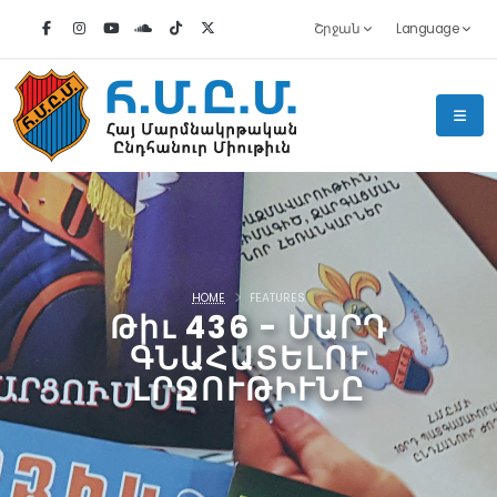
Շրջան
Language
HOME
FEATURES
Թիւ 436 - ՄԱՐԴ
ԳՆԱՀԱՏԵԼՈՒ
ԼՐՋՈՒԹԻՒՆԸ