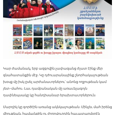
Կար ժամանակ, երբ ազգովին չափազանց ժլատ էինք մեր
գնահատանքին մէջ։ Կը դժուարանայինք շնորհակալութեան
խօսք մը իսկ ըսել արժանաւորներու՝ անոնց ողջութեան կամ
յետ-մահու։ Լաւ դամբանական մը առաւելագոյն
դափնեպսակը կը հանդիսանար երախտաւորներուն։
Մարդիկ կը գործէին առանց ակնկալութեան։ Մինչեւ մահ իրենց
միութեան, համայնքին ու ժողովուրդին հաւատարմօրէն