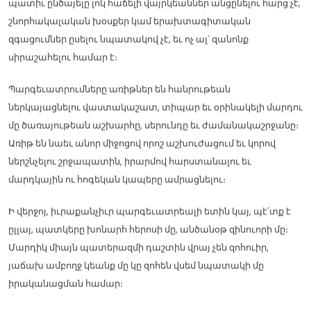
պատիւ ընծայելը լոկ հաճելի վայրկեաններ անցընելու հարց չէ,
շնորհակալական խօսքեր կամ երախտագիտական
զգացումներ ըսելու նպատակով չէ, եւ ոչ ալ՝ զանոնք
սիրաշահելու համար է։
Պարգեւատրումները առիթներ են հանրութեան
ներկայացնելու վաստակաշատ, տիպար եւ օրինակելի մարդու
մը ծառայութեան աշխարհը, սերունդը եւ ժամանակաշրջանը։
Առիթ են նաեւ անոր միջոցով որոշ աշխուժացում եւ կորով
ներշնչելու շրջապատին, իրարմով հարստանալու եւ
մարդկային ու հոգեկան կապերը ամրացնելու։
Ի վերջոյ, իւրաքանչիւր պարգեւատրեալի ետին կայ, պէ՛տք է
ըլլայ, պատկերը խոնարհ հերոսի մը, անծանօթ զինուորի մը։
Մարդիկ միայն պատերազմի դաշտին վրայ չեն զոհուիր,
յաճախ ամբողջ կեանք մը կը զոհեն վսեմ նպատակի մը
իրականացման համար։