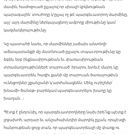
մասին, համոզուած ըլլալով որ սխալի կրկնութեան
պարագային՝ տուժողը կ’ըլլայ ոչ թէ պարգեւատրող մարմինը,
այլ՝ այդ մարմինը ներկայացնող ամբողջ միութիւնը կամ
կազմակերպութիւնը։
Կը պատահի նաեւ, որ մարմիններ յաճախ անտեղի
աճապարանքի մը մատնուած ըլլալու տպաւորութիւնը կը
ձգեն, երբ ինքնասիրութեան եւ փառասիրութեան
տրամադրութիւններէ տարուած՝ իրարու ետեւէ մարդ կը
պարգեւատրեն, հազիւ քանի մը տարուան ծառայութիւն
ունեցողներ շքանշանի կ’արժանացնեն։ Մինչ ուրիշներ՝
խնամի-ծանօթ-բարեկամ պարգեւատրելու խաղը կը
խաղան…։
Պէտք է ընդունիլ, որ պարգեւատրողները նախ իրե՛նք պէտք է
լրջախոհ, արդար եւ անշահախնդիր մարդիկ ըլլան, որպէսզի
հանրութեան ցոյց տան, որ պարգեւատրեալի մը փառք ու