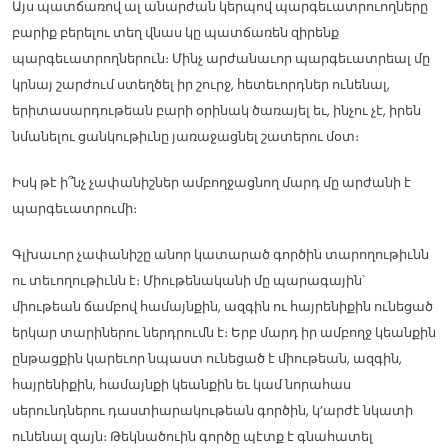
Այս պատճառով ալ անարժան կերպով պարգեւատրուողները
բարիք բերելու տեղ վնաս կը պատճառեն զիրենք
պարգեւատրողներուն։ Մինչ արժանաւոր պարգեւատրեալ մը
կրնայ շարժում ստեղծել իր շուրջ, հետեւորդներ ունենալ,
երիտասարդութեան բարի օրինակ ծառայել եւ, ինչու չէ, իրեն
նմանելու ցանկութիւնը յառաջացնել շատերու մօտ։
Իսկ թէ ի՞նչ չափանիշներ ամբողջացնող մարդ մը արժանի է
պարգեւատրումի։
Գլխաւոր չափանիշը անոր կատարած գործին տարողութիւնն
ու տեւողութիւնն է։ Միութենականի մը պարագային՝
միութեան ճամբով համայնքին, ազգին ու հայրենիքին ունեցած
երկար տարիներու ներդրումն է։ Երբ մարդ իր ամբողջ կեանքին
ընթացքին կարեւոր նպաստ ունեցած է միութեան, ազգին,
հայրենիքին, համայնքի կեանքին եւ կամ նորահաս
սերունդներու դաստիարակութեան գործին, կ’արժէ նկատի
ունենալ զայն։ Թեկնածուին գործը պէտք է գնահատել