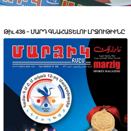
Թիւ 436 - ՄԱՐԴ ԳՆԱՀԱՏԵԼՈՒ ԼՐՋՈՒԹԻՒՆԸ