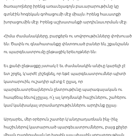
ծառայողները իրենց առաւելագոյն բաւարարութիւնը կը
գտնէին հոգեկան գոհացումի մէջ միայն։ Իրենց հաւատքի
խորացումին մէջ։ Իրենց աշխատանքի արդիւնաւորման մէջ։
Հիմա ժամանակները, բարքերն ու սովորութիւնները փոխուած
են։ Ծափն ու գնահատանքը փնտռուած բաներ են, շքանշանն
ու պարգեւատրումը ընթացիկ երեւոյթներ են։
Եւ քանի ընթացքը յստակ է եւ ժամանակին անիւը կարելի չէ
ետ շրջել, կ’արժէ յիշեցնել, որ եթէ պարգեւատրումներ պիտի
կատարուին, ուշադիր պէտք է ըլլալ, որ
պարգեւատրեալներուն ընտրութիւնը պարագայական ու
հապճեպ ձեւով չըլլայ, ո՛չ ալ կողմնակի հաշիւներու, շահերու
կամ կանխակալ տրամադրութիւններու արդիւնք ըլլայ։
Արդարեւ, մեր օրերուն շատեր կ’անդրադառնան ինչ-ինչ
հաշիւներով կատարուած պարգեւատրումներու, բայց քիչեր
միայն բարձրաձայն կը խօսին այս սխալին սրբագրութեան