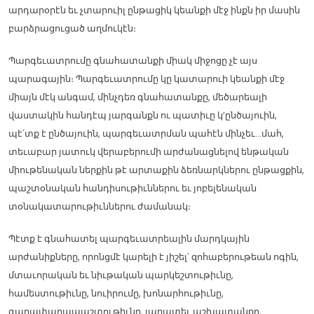
արդարօրէն եւ չտարուիլ ընթացիկ կեանքի մէջ ինքն իր մասին
բարձրացուցած աղմուկէն։
Պարգեւատրումը գնահատանքի միակ միջոցը չէ այս
պարագային։ Պարգեւատրումը կը կատարուի կեանքի մէջ
միայն մէկ անգամ, մինչդեռ գնահատանքը, մեծարեալի
վաստակին հանդէպ յարգանքն ու պատիւը կ’ընծայուին,
պէ՛տք է ընծայուին, պարգեւատրման պահէն մինչեւ…մահ,
տեւաբար յատուկ վերաբերումի արժանացնելով ենթական
միութենական ներքին թէ արտաքին ձեռնարկներու ընթացքին,
պաշտօնական հանդիսութիւններու եւ յոբելենական
տօնակատարութիւններու ժամանակ։
Պէտք է գնահատել պարգեւատրեալին մարդկային
արժանիքները, որոնցմէ կարելի է յիշել՝ զոհաբերութեան ոգին,
մտաւորական եւ նիւթական պարկեշտութիւնը,
համեստութիւնը, նուիրումը, խոնարհութիւնը,
գաղափարապաշտութիւնը, յարատեւ աշխատանքը,