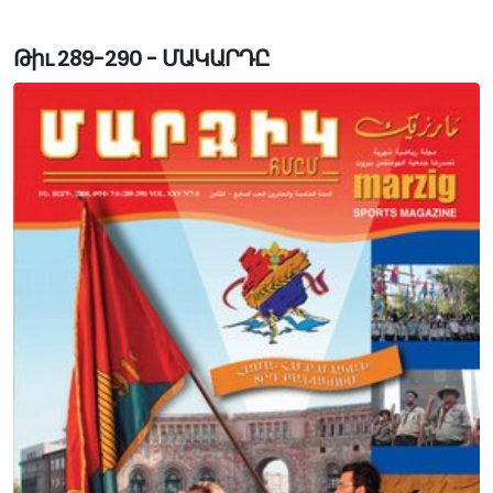
Թիւ 289-290 - ՄԱԿԱՐԴԸ