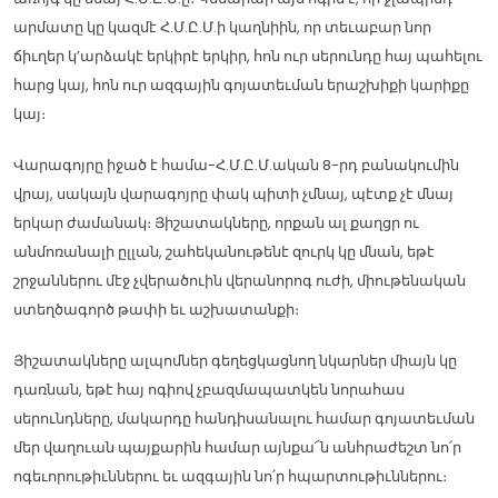
արմատը կը կազմէ Հ.Մ.Ը.Մ.ի կաղնիին, որ տեւաբար նոր
ճիւղեր կ’արձակէ երկիրէ երկիր, հոն ուր սերունդը հայ պահելու
հարց կայ, հոն ուր ազգային գոյատեւման երաշխիքի կարիքը
կայ։
Վարագոյրը իջած է համա-Հ.Մ.Ը.Մ.ական 8-րդ բանակումին
վրայ, սակայն վարագոյրը փակ պիտի չմնայ, պէտք չէ մնայ
երկար ժամանակ։ Յիշատակները, որքան ալ քաղցր ու
անմոռանալի ըլլան, շահեկանութենէ զուրկ կը մնան, եթէ
շրջաններու մէջ չվերածուին վերանորոգ ուժի, միութենական
ստեղծագործ թափի եւ աշխատանքի։
Յիշատակները ալպոմներ գեղեցկացնող նկարներ միայն կը
դառնան, եթէ հայ ոգիով չբազմապատկեն նորահաս
սերունդները, մակարդը հանդիսանալու համար գոյատեւման
մեր վաղուան պայքարին համար այնքա՜ն անհրաժեշտ նո՛ր
ոգեւորութիւններու եւ ազգային նո՛ր հպարտութիւններու։