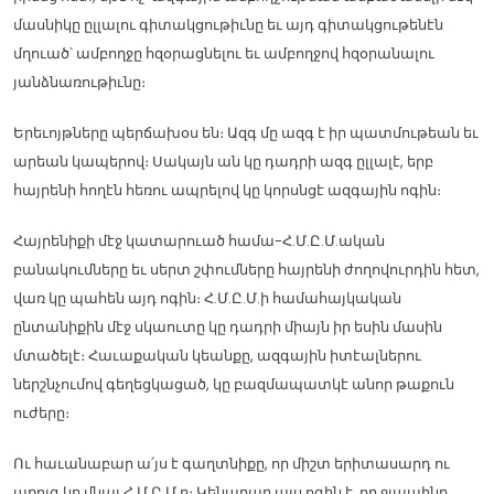
մասնիկը ըլլալու գիտակցութիւնը եւ այդ գիտակցութենէն
մղուած՝ ամբողջը հզօրացնելու եւ ամբողջով հզօրանալու
յանձնառութիւնը։
Երեւոյթները պերճախօս են։ Ազգ մը ազգ է իր պատմութեան եւ
արեան կապերով։ Սակայն ան կը դադրի ազգ ըլլալէ, երբ
հայրենի հողէն հեռու ապրելով կը կորսնցէ ազգային ոգին։
Հայրենիքի մէջ կատարուած համա-Հ.Մ.Ը.Մ.ական
բանակումները եւ սերտ շփումները հայրենի ժողովուրդին հետ,
վառ կը պահեն այդ ոգին։ Հ.Մ.Ը.Մ.ի համահայկական
ընտանիքին մէջ սկաուտը կը դադրի միայն իր եսին մասին
մտածելէ։ Հաւաքական կեանքը, ազգային իտէալներու
ներշնչումով գեղեցկացած, կը բազմապատկէ անոր թաքուն
ուժերը։
Ու հաւանաբար ա՛յս է գաղտնիքը, որ միշտ երիտասարդ ու
առոյգ կը մնայ Հ.Մ.Ը.Մ.ը։ Կենարար այս ոգին է, որ ջլապինդ