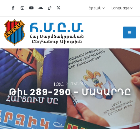
Շրջան
Language
HOME
FEATURES
Թիւ 289-290 - ՄԱԿԱՐԴԸ