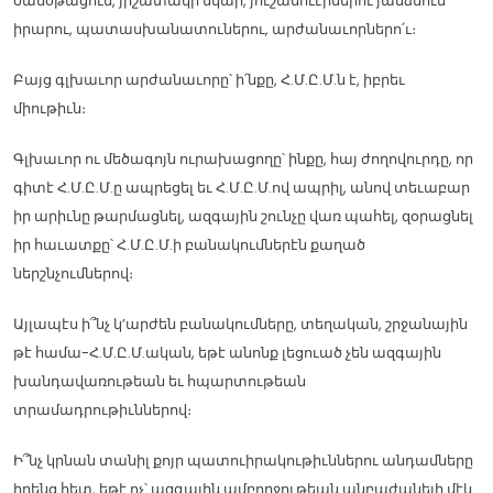
ծանօթացում, յիշատակի նկար, յուշանուէրներու յանձնում
իրարու, պատասխանատուներու, արժանաւորներո՛ւ։
Բայց գլխաւոր արժանաւորը՝ ի՛նքը, Հ.Մ.Ը.Մ.ն է, իբրեւ
միութիւն։
Գլխաւոր ու մեծագոյն ուրախացողը՝ ինքը, հայ ժողովուրդը, որ
գիտէ Հ.Մ.Ը.Մ.ը ապրեցել եւ Հ.Մ.Ը.Մ.ով ապրիլ, անով տեւաբար
իր արիւնը թարմացնել, ազգային շունչը վառ պահել, զօրացնել
իր հաւատքը՝ Հ.Մ.Ը.Մ.ի բանակումներէն քաղած
ներշնչումներով։
Այլապէս ի՞նչ կ’արժեն բանակումները, տեղական, շրջանային
թէ համա-Հ.Մ.Ը.Մ.ական, եթէ անոնք լեցուած չեն ազգային
խանդավառութեան եւ հպարտութեան
տրամադրութիւններով։
Ի՞նչ կրնան տանիլ քոյր պատուիրակութիւններու անդամները
իրենց հետ, եթէ ոչ՝ ազգային ամբողջութեան անբաժանելի մէկ