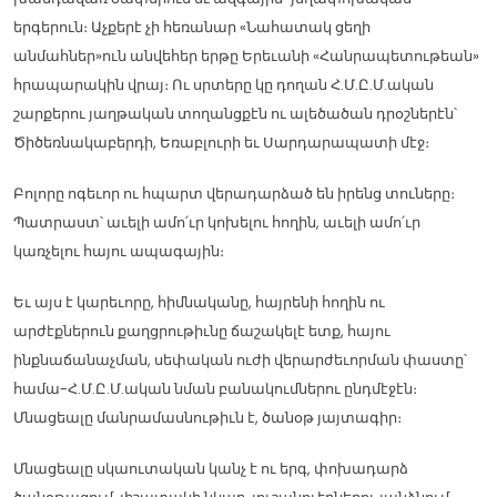
երգերուն։ Աչքերէ չի հեռանար «Նահատակ ցեղի
անմահներ»ուն անվեհեր երթը Երեւանի «Հանրապետութեան»
հրապարակին վրայ։ Ու սրտերը կը դողան Հ.Մ.Ը.Մ.ական
շարքերու յաղթական տողանցքէն ու ալեծածան դրօշներէն՝
Ծիծեռնակաբերդի, Եռաբլուրի եւ Սարդարապատի մէջ։
Բոլորը ոգեւոր ու հպարտ վերադարձած են իրենց տուները։
Պատրաստ՝ աւելի ամո՛ւր կոխելու հողին, աւելի ամո՛ւր
կառչելու հայու ապագային։
Եւ այս է կարեւորը, հիմնականը, հայրենի հողին ու
արժէքներուն քաղցրութիւնը ճաշակելէ ետք, հայու
ինքնաճանաչման, սեփական ուժի վերարժեւորման փաստը՝
համա-Հ.Մ.Ը.Մ.ական նման բանակումներու ընդմէջէն։
Մնացեալը մանրամասնութիւն է, ծանօթ յայտագիր։
Մնացեալը սկաուտական կանչ է ու երգ, փոխադարձ