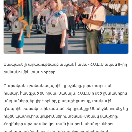
Անսպասելի արագութեամբ անցան համա-Հ.Մ.Ը.Մ.ական 8-րդ
բանակումին տասը օրերը։
Բիւրականի բանակավայրին դրօշները, չորս տարուան
համար, հանգչած են հիմա։ Սակայն, Հ.Մ.Ը.Մ.ի մեծ ընտանիքին
անդամները, երկիրէ երկիր, քաղաքէ քաղաք, տակաւին
կ’ապրին բանակումին առթած բերկրանքը։ Ականջներու մէջ կը
հնչեն պատուիրակութիւններու տեսակ-տեսակ կանչերը։
Հոգիները արձագանգ կու տան խարուկահանդէսներու
խանդավառ ծափերուն եւ ազգային-յեղափոխական