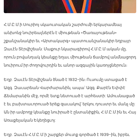
Հ.Մ.Ը.Մ.ի Սուրիոյ սկաուտական շարժումի երկարամեայ
անխոնջ նուիրեալներէն է միութեան «Ծառայութեան»
շքանշանակիր եւ «Արտակարգ» պատուանշանակիր եղբայր
Զաւէն Տէրվիշեան: Մաքուր նկարագիրով Հ.Մ.Ը.Մ.ական մը,
որուն բովանդակ կեանքը եղաւ միութեան ճամբով անմնացորդ
նուիրում իր ժողովուրդին եւ անոր ազգային կառոյցներուն։
Եղբ. Զաւէն Տէրվիշեան ծնած է 1932-ին։ Ուսումը ստացած է
Ազգ. Զաւարեան Վարժարանին, ապա՝ Ազգ. Քարէն Եփփէ
Ճեմարանին մէջ, որմէ ետք նետուած է արհեստի: Ամուսնացած
է եւ բախտաւորուած երեք զաւակով՝ երկու դուստր եւ մանչ մը:
Ան իր ամբողջ կեանքը նուիրած է ընտանիքին, Հ.Մ.Ը.Մ.ին եւ Հայ
Առաքելական Եկեղեցւոյ:
Եղբ. Զաւէն Հ.Մ.Ը.Մ.ի շարքեր մուտք գործած է 1939-ին, իբրեւ