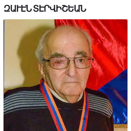
ԶԱՒԷՆ ՏԷՐՎԻՇԵԱՆ