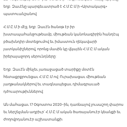
եղբ. Զաւէնը պարգեւատրած է Հ.Մ.Ը.Մ.ի «Արտակարգ»
պատուանշանով:
Հ.Մ.Ը.Մ.ի մէջ, եղբ. Զաւէն ծանօթ էր իր
խստապահանջութեամբ, միութեան կանոնագիրին հանդէպ
բծախնդիր մօտեցումով եւ իմաստուն ղեկավարի
յատկանիշներով, որոնց մասին կը վկայեն Հ.Մ.Ը.Մ.ական
իրերայաջորդ սերունդները:
Եղբ. Զաւէն մինչեւ յառաջացած տարիքը մօտէն
հետաքրքրուեցաւ Հ.Մ.Ը.Մ.ով: Ուրախացաւ միութեան
յաղթանակներով եւ տագնապեցաւ դիմագրաւած
դժուարութիւններով:
Ան մահացաւ 17 Օգոստոս 2020-ին, դառնալով լուսաշող փարոս
եւ ներշնչման աղբիւր՝ Հ.Մ.Ը.Մ.ական ծառայանուէր կեանքի եւ
ժողովրդանուէր աշխատանքի։