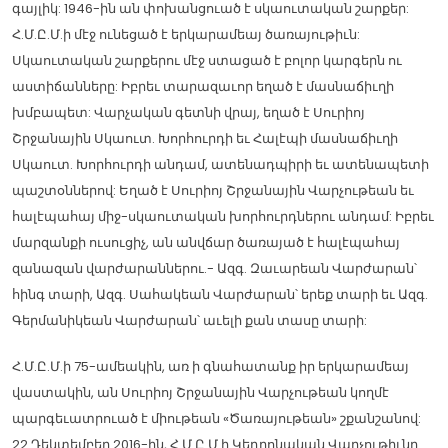
գայլիկ: 1946-ին ան փոխանցուած է սկաուտական շարքեր:
Հ.Մ.Ը.Մ.ի մէջ ունեցած է երկարամեայ ծառայութիւն:
Սկաուտական շարքերու մէջ ստացած է բոլոր կարգերն ու
աստիճանները: Իբրեւ տարազաւոր եղած է մասնաճիւղի
խմբապետ: Վարչական գետնի վրայ, եղած է Սուրիոյ
Շրջանային Սկաուտ. Խորհուրդի եւ Հալէպի մասնաճիւղի
Սկաուտ. Խորհուրդի անդամ, ատենադպիրի եւ ատենապետի
պաշտօններով: Եղած է Սուրիոյ Շրջանային Վարչութեան եւ
հալէպահայ միջ-սկաուտական խորհուրդներու անդամ: Իբրեւ
մարզանքի ուսուցիչ, ան անվճար ծառայած է հալէպահայ
զանազան վարժարաններու.- Ազգ. Զաւարեան Վարժարան՝
հինգ տարի, Ազգ. Սահակեան Վարժարան՝ երեք տարի եւ Ազգ.
Գերմանիկեան Վարժարան՝ աւելի քան տասը տարի:
Հ.Մ.Ը.Մ.ի 75-ամեակին, առ ի գնահատանք իր երկարամեայ
վաստակին, ան Սուրիոյ Շրջանային Վարչութեան կողմէ
պարգեւատրուած է միութեան «Ծառայութեան» շքանշանով:
22 Դեկտեմբեր 2016-ին, Հ.Մ.Ը.Մ.ի Կեդրոնական Վարչութիւնը