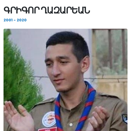
ԳՐԻԳՈՐ ՂԱԶԱՐԵԱՆ
2001 - 2020