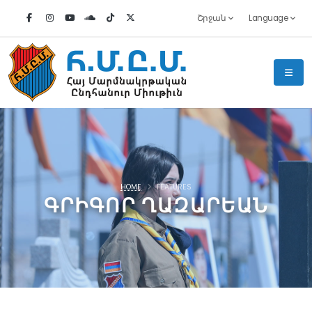
Շրջան
Language
HOME
FEATURES
ԳՐԻԳՈՐ ՂԱԶԱՐԵԱՆ