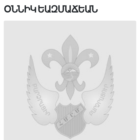
ՕՆՆԻԿ ԵԱԶՄԱՃԵԱՆ