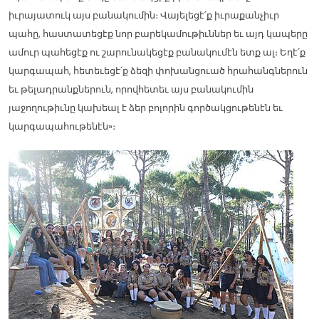
իւրայատուկ այս բանակումին։ Վայելեցէ՛ք իւրաքանչիւր
պահը, հաստատեցէք նոր բարեկամութիւններ եւ այդ կապերը
ամուր պահեցէք ու շարունակեցէք բանակումէն ետք ալ։ Եղէ՛ք
կարգապահ, հետեւեցէ՛ք ձեզի փոխանցուած հրահանգներուն
եւ թելադրանքներուն, որովհետեւ այս բանակումին
յաջողութիւնը կախեալ է ձեր բոլորին գործակցութենէն եւ
կարգապահութենէն»։