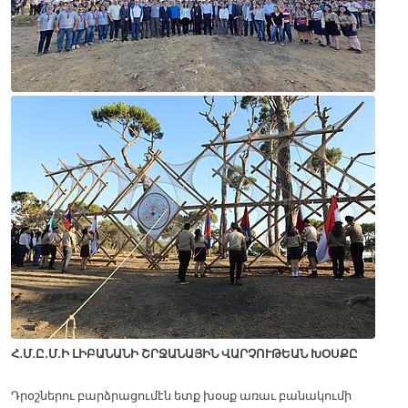
Հ.Մ.Ը.Մ.Ի ԼԻԲԱՆԱՆԻ ՇՐՋԱՆԱՅԻՆ ՎԱՐՉՈՒԹԵԱՆ ԽՕՍՔԸ
Դրօշներու բարձրացումէն ետք խօսք առաւ բանակումի