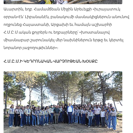
Աւարտին, եղբ. Համամճեան Միջին Արեւելքի «իւրայատուկ
օրրան»էն՝ Լիբանանէն, բանակումի մասնակիցներուն անունով
ողջունեց Հայաստանի, Արցախի եւ համայն աշխարհի
Հ.Մ.Ը.Մ.ական քոյրերն ու եղբայրները՝ «խոստանալով
միասնաբար շարունակել մեր նախնիներուն երթը եւ կերտել
նորանոր յաջողութիւններ»։
Հ.Մ.Ը.Մ.Ի ԿԵԴՐՈՆԱԿԱՆ ՎԱՐՉՈՒԹԵԱՆ ԽՕՍՔԸ