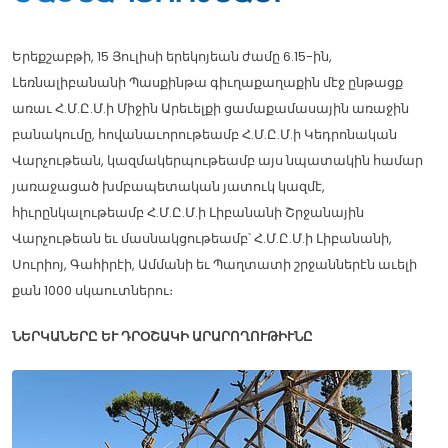
Երեքշաբթի, 15 Յուլիսի երեկոյեան ժամը 6.15-ին,
Լեռնալիբանանի Պասքինթա գիւղաքաղաքին մէջ ընթացք
առաւ Հ.Մ.Ը.Մ.ի Միջին Արեւելքի ցամաքամասային առաջին
բանակումը, հովանաւորութեամբ Հ.Մ.Ը.Մ.ի Կեդրոնական
Վարչութեան, կազմակերպութեամբ այս նպատակին համար
յառաջացած խմբապետական յատուկ կազմէ,
հիւրընկալութեամբ Հ.Մ.Ը.Մ.ի Լիբանանի Շրջանային
Վարչութեան եւ մասնակցութեամբ՝ Հ.Մ.Ը.Մ.ի Լիբանանի,
Սուրիոյ, Գահիրէի, Ամմանի եւ Պաղտատի շրջաններէն աւելի
քան 1000 սկաուտներու։
ՆԵՐԿԱՆԵՐԸ ԵՒ ԴՐՕՇԱԿԻ ԱՐԱՐՈՂՈՒԹԻՒՆԸ