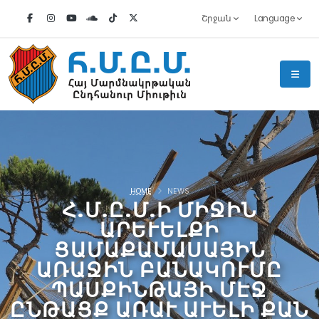
Շրջան
Language
HOME
NEWS
Հ.Մ.Ը.Մ.Ի ՄԻՋԻՆ
ԱՐԵՒԵԼՔԻ
ՑԱՄԱՔԱՄԱՍԱՅԻՆ
ԱՌԱՋԻՆ ԲԱՆԱԿՈՒՄԸ
ՊԱՍՔԻՆԹԱՅԻ ՄԷՋ
ԸՆԹԱՑՔ ԱՌԱՒ ԱՒԵԼԻ ՔԱՆ