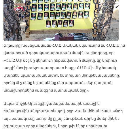
Եղբայրը խօսեցաւ նաեւ Հ.Մ.Ը.Մ.ական սկաուտին եւ Հ.Մ.Ը.Մ.ին
վստահուած դերակատարութեան մասին եւ ընդգծեց, որ
«Հ.Մ.Ը.Մ.ի մէջ կը կերտուի ինքնավստահ մարդը, կը կոփուի
ազգին նուիրուելու պատրաստ հայը։ Հ.Մ.Ը.Մ.ի մէջ հասակ
կ’առնեն պատասխանատու եւ տիպար միութենականները,
որոնց մէջ մենք կը տեսնենք մեր ապագան, մեր վաղուան
առաջնորդներն ու ազգին պահապանները»։
Ապա, Միջին Արեւելքի ցամաքամասային առաջին
բանակումին անդրադառնալով, եղբ. Համամճեան ըսաւ. «Թող
այս բանակումը առիթ մը ըլլայ բնութեան գիրկը մտերմիկ եւ
օգտաշատ օրեր անցընելու, նորութիւններ սորվելու եւ