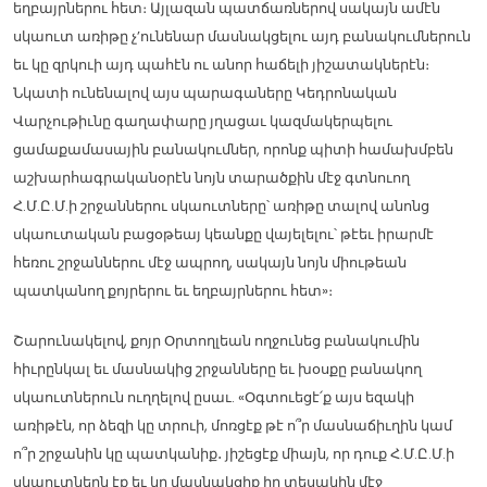
եղբայրներու հետ։ Այլազան պատճառներով սակայն ամէն
սկաուտ առիթը չ’ունենար մասնակցելու այդ բանակումներուն
եւ կը զրկուի այդ պահէն ու անոր հաճելի յիշատակներէն։
Նկատի ունենալով այս պարագաները Կեդրոնական
Վարչութիւնը գաղափարը յղացաւ կազմակերպելու
ցամաքամասային բանակումներ, որոնք պիտի համախմբեն
աշխարհագրականօրէն նոյն տարածքին մէջ գտնուող
Հ.Մ.Ը.Մ.ի շրջաններու սկաուտները՝ առիթը տալով անոնց
սկաուտական բացօթեայ կեանքը վայելելու՝ թէեւ իրարմէ
հեռու շրջաններու մէջ ապրող, սակայն նոյն միութեան
պատկանող քոյրերու եւ եղբայրներու հետ»։
Շարունակելով, քոյր Օրտողլեան ողջունեց բանակումին
հիւրընկալ եւ մասնակից շրջանները եւ խօսքը բանակող
սկաուտներուն ուղղելով ըսաւ. «Օգտուեցէ՛ք այս եզակի
առիթէն, որ ձեզի կը տրուի, մոռցէք թէ ո՞ր մասնաճիւղին կամ
ո՞ր շրջանին կը պատկանիք․ յիշեցէք միայն, որ դուք Հ.Մ.Ը.Մ.ի
սկաուտներն էք եւ կը մասնակցիք իր տեսակին մէջ