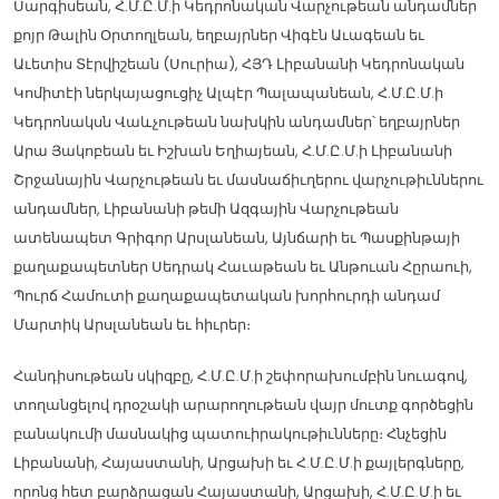
Սարգիսեան, Հ.Մ.Ը.Մ.ի Կեդրոնական Վարչութեան անդամներ
քոյր Թալին Օրտողլեան, եղբայրներ Վիգէն Աւագեան եւ
Աւետիս Տէրվիշեան (Սուրիա), ՀՅԴ Լիբանանի Կեդրոնական
Կոմիտէի ներկայացուցիչ Ալպէր Պալապանեան, Հ.Մ.Ը.Մ.ի
Կեդրոնակսն Վաևչութեան նախկին անդամներ՝ եղբայրներ
Արա Յակոբեան եւ Իշխան Եղիայեան, Հ.Մ.Ը.Մ.ի Լիբանանի
Շրջանային Վարչութեան եւ մասնաճիւղերու վարչութիւններու
անդամներ, Լիբանանի թեմի Ազգային Վարչութեան
ատենապետ Գրիգոր Արսլանեան, Այնճարի եւ Պասքինթայի
քաղաքապետներ Սեդրակ Հաւաթեան եւ Անթուան Հըրաուի,
Պուրճ Համուտի քաղաքապետական խորհուրդի անդամ
Մարտիկ Արսլանեան եւ հիւրեր։
Հանդիսութեան սկիզբը, Հ.Մ.Ը.Մ.ի շեփորախումբին նուագով,
տողանցելով դրօշակի արարողութեան վայր մուտք գործեցին
բանակումի մասնակից պատուիրակութիւնները։ Հնչեցին
Լիբանանի, Հայաստանի, Արցախի եւ Հ.Մ.Ը.Մ.ի քայլերգները,
որոնց հետ բարձրացան Հայաստանի, Արցախի, Հ.Մ.Ը.Մ.ի եւ