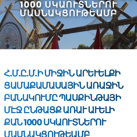
1000 ՍԿԱՈՒՏՆԵՐՈՒ
ՄԱՍՆԱԿՑՈՒԹԵԱՄԲ
Հ.Մ.Ը.Մ.Ի ՄԻՋԻՆ ԱՐԵՒԵԼՔԻ
ՑԱՄԱՔԱՄԱՍԱՅԻՆ ԱՌԱՋԻՆ
ԲԱՆԱԿՈՒՄԸ ՊԱՍՔԻՆԹԱՅԻ
ՄԷՋ ԸՆԹԱՑՔ ԱՌԱՒ ԱՒԵԼԻ
ՔԱՆ 1000 ՍԿԱՈՒՏՆԵՐՈՒ
ՄԱՍՆԱԿՑՈՒԹԵԱՄԲ