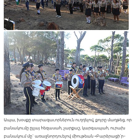
Ապա, խօսքը տարազաւորներուն ուղղելով, քոյրը մաղթեց, որ
բանակումը ըլլայ հեզասահ, չարքաշ, կարգապահ, ուրախ
բանակում մը` առաջնորդուելով միութեան «Բարձրացի՛ր-