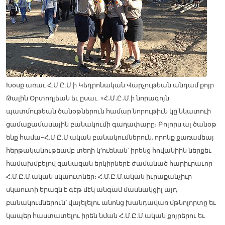
Խօսք առաւ Հ.Մ.Ը.Մ.ի Կեդրոնական Վարչութեան անդամ քոյր
Թալին Օրտողլեան եւ ըսաւ. «Հ․Մ․Ը․Մ.ի նորագոյն
պատմութեան ծանօթներուն համար նորութիւն կը նկատուի
ցամաքամասային բանակումի գաղափարը։ Բոլորս ալ ծանօթ
ենք համա-Հ.Մ.Ը.Մ.ական բանակումներուն, որոնք քառամեայ
հերթականութեամբ տեղի կ’ուենան՝ իրենց հովանիին ներքեւ
համախմբելով զանազան երկիրներէ ժամանած հարիւրաւոր
Հ.Մ.Ը.Մ.ական սկաուտներ։ Հ.Մ.Ը.Մ.ական իւրաքանչիւր
սկաուտի երազն է գէթ մէկ անգամ մասնակցիլ այդ
բանակումներուն՝ վայելելու անոնց խանդավառ մթնոլորտը եւ
կապեր հաստատելու իրեն նման Հ.Մ.Ը.Մ.ական քոյրերու եւ