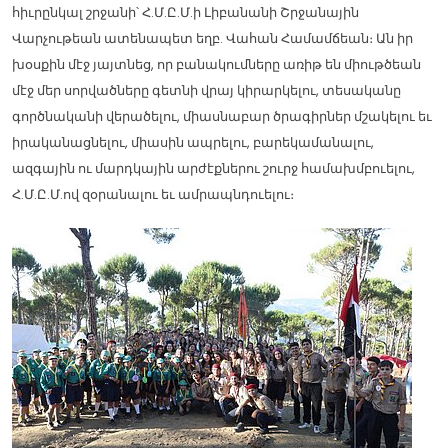
հիւրընկալ շրջանի՝ Հ.Մ.Ը.Մ.ի Լիբանանի Շրջանային
Վարչութեան ատենապետ եղբ. Վահան Համամճեան։ Ան իր
խօսքին մէջ յայտնեց, որ բանակումները առիթ են միութծեան
մէջ մեր սորվածները գետնի վրայ կիրարկելու, տեսականը
գործնականի վերածելու, միասնաբար ծրագիրներ մշակելու եւ
իրականացնելու, միասին ապրելու, բարեկամանալու,
ազգային ու մարդկային արժէքներու շուրջ համախմբուելու,
Հ.Մ.Ը.Մ.ով զօրանալու եւ ամրապնդուելու։